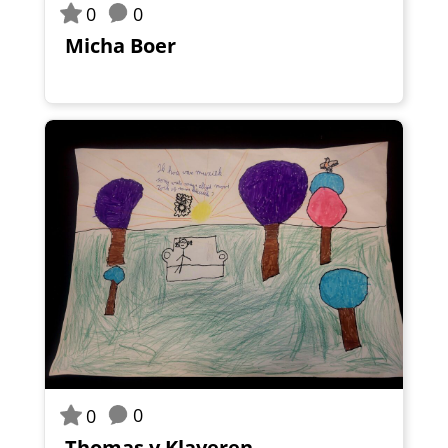
0
0
Micha Boer
0
0
Thomas v Klaveren