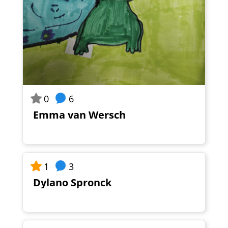
6
0
Emma van Wersch
3
1
Dylano Spronck