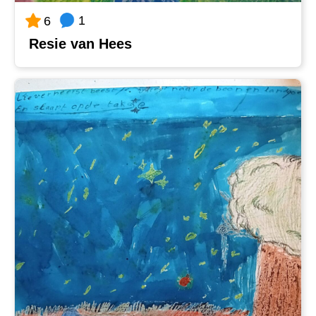
1
6
Resie van Hees