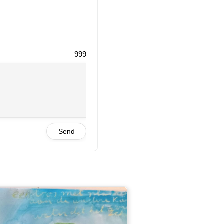
999
Send