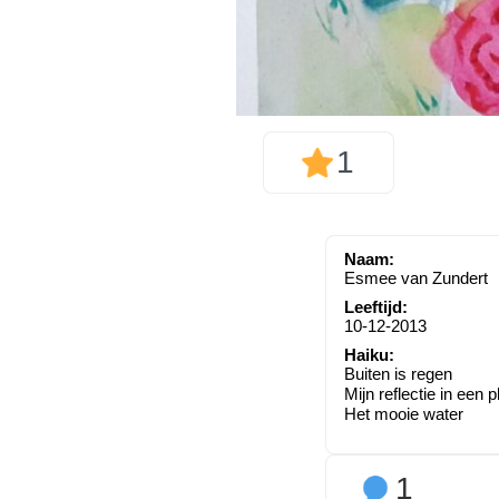
1
Naam:
Esmee van Zundert
Leeftijd:
10-12-2013
Haiku:
Buiten is regen
Mijn reflectie in een p
Het mooie water
1