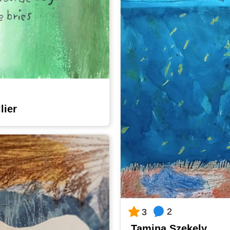
lier
2
3
Tamina Szekely