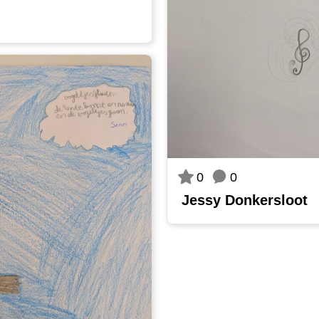
0
0
Jessy Donkersloot