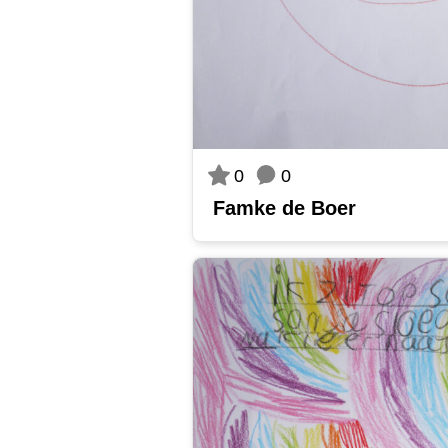
0
0
Famke de Boer