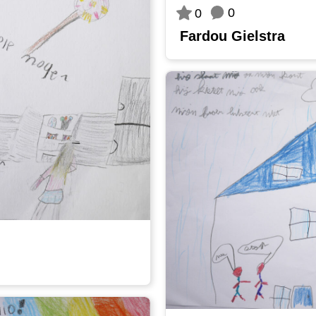
0
0
Fardou Gielstra