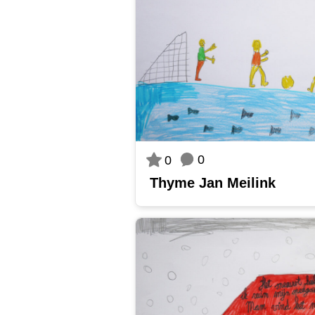
0
0
Thyme Jan Meilink