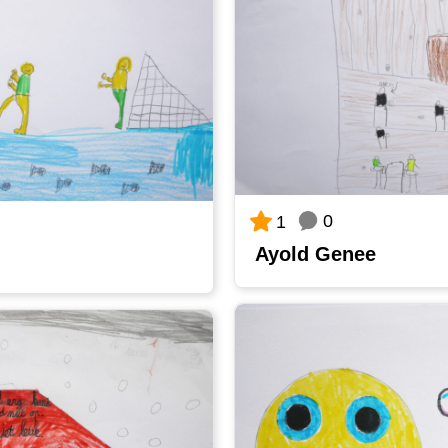
0
1
Ayold Genee