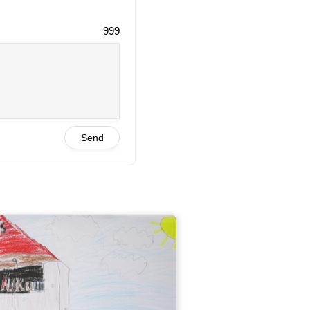
999
Send