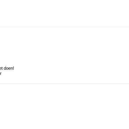
et doen!
r