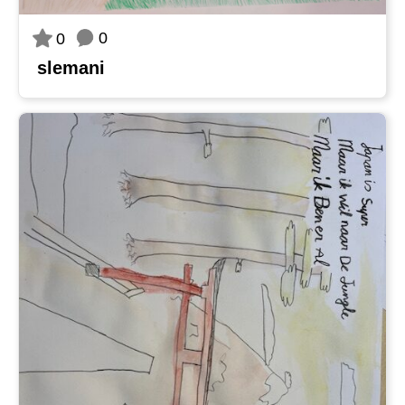
0
0
slemani