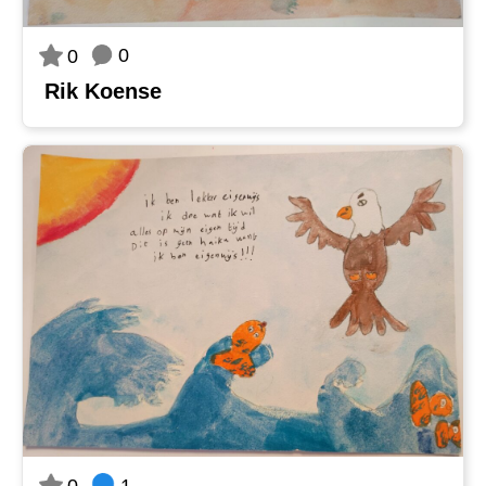
0
0
Rik Koense
1