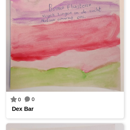
0
0
Dex Bar