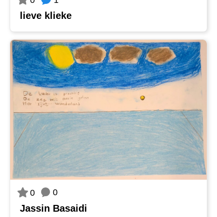
0
lieve klieke
0
0
Jassin Basaidi