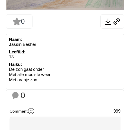
0
Naam:
Jassin Besher
Leeftijd:
13
Haiku:
De zon gaat onder
Met alle mooiste weer
Met oranje zon
0
999
Comment