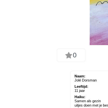
0
Naam:
Jolé Dorsman
Leeftijd:
11 jaar
Haiku:
Samen als gezin
uitjes doen met je be