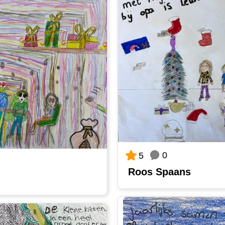
0
5
Roos Spaans