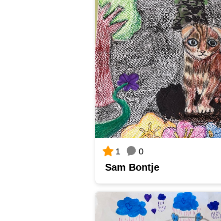
0
1
Sam Bontje