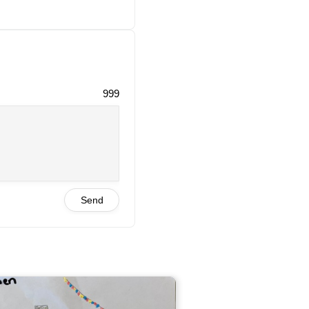
999
Send