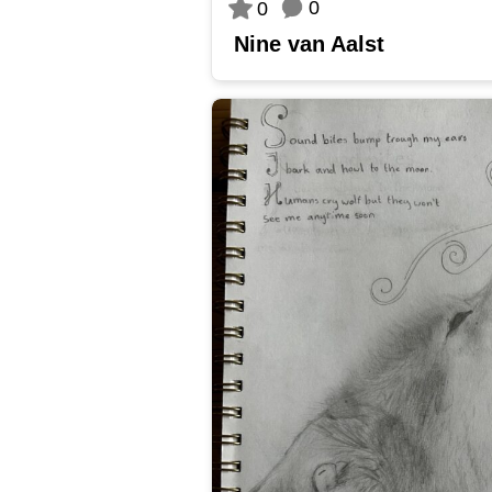
0
0
Nine van Aalst