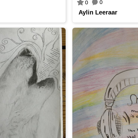
0
0
Aylin Leeraar