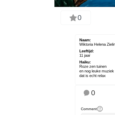
0
Naam:
Wiktoria Helena Zieli
Leeftijd:
11 jaar
Haiku:
Roze zen tuinen
en nog leuke muziek
dat is echt relax
0
Comment