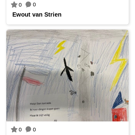
0
0
Ewout van Strien
0
0