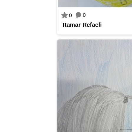
0
0
Itamar Refaeli