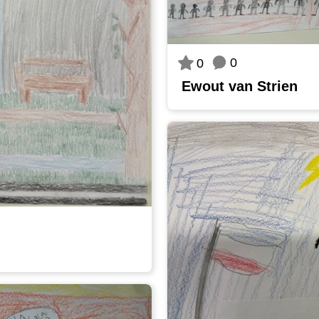
0
0
Ewout van Strien