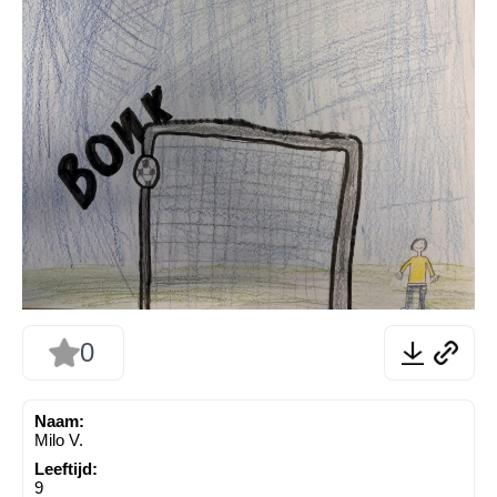
0
Naam:
Milo V.
Leeftijd:
9