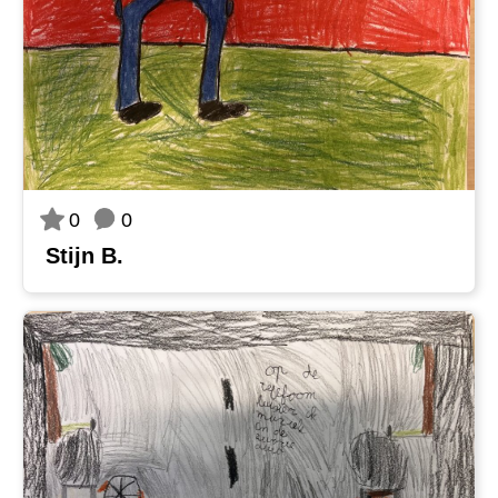
0
0
Stijn B.