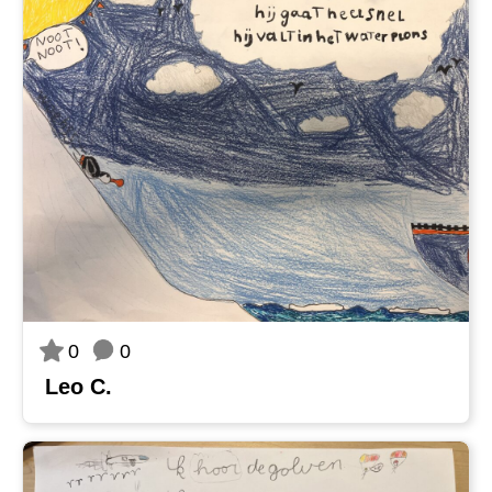
0
0
Leo C.