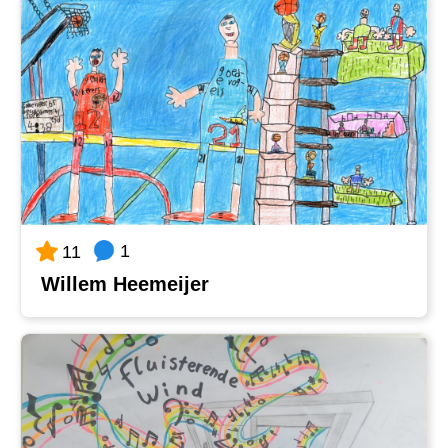
1
11
Willem Heemeijer