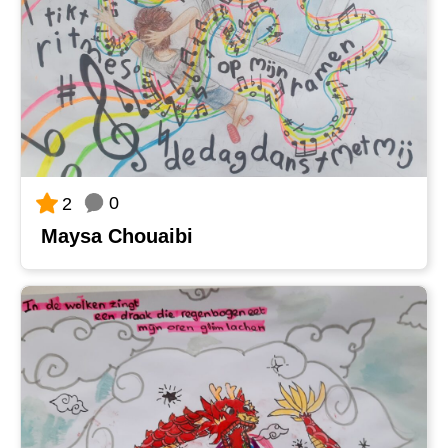
0
2
Maysa Chouaibi