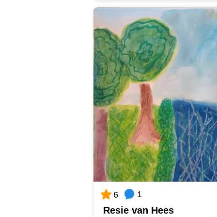
1
6
Resie van Hees