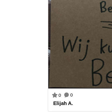
0
0
Elijah A.