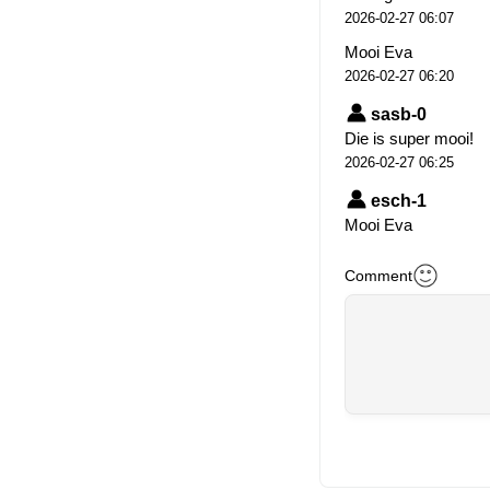
2026-02-27 06:07
Mooi Eva
2026-02-27 06:20
sasb-0
Die is super mooi!
2026-02-27 06:25
esch-1
Mooi Eva
2026-02-27 06:27
Comment
Topper !
2026-02-27 13:55
echt super klokend 
2026-02-27 17:01
marplo-0
Heel mooi! ♥️🙏
2026-02-28 08:47